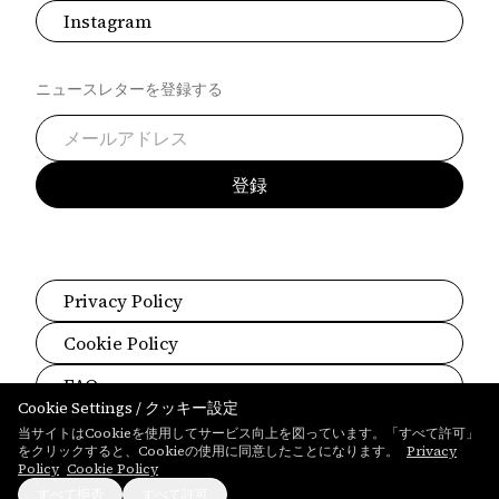
Instagram
ニュースレターを登録する
登録
Privacy Policy
Cookie Policy
FAQ
Cookie Settings / クッキー設定
Contact
当サイトはCookieを使用してサービス向上を図っています。「すべて許可」
をクリックすると、Cookieの使用に同意したことになります。
Privacy
©2026 Gleichenia
Policy
Cookie Policy
すべて拒否
すべて許可