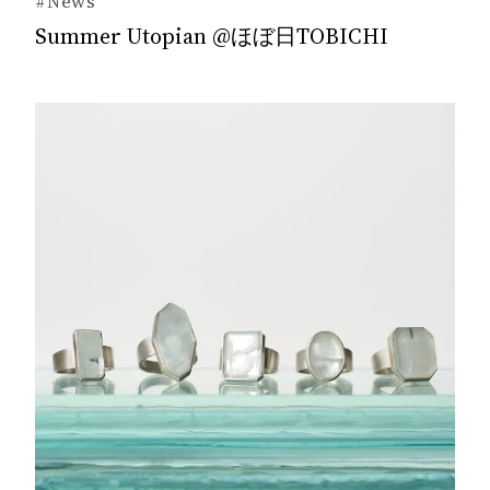
#News
Summer Utopian @ほぼ日TOBICHI