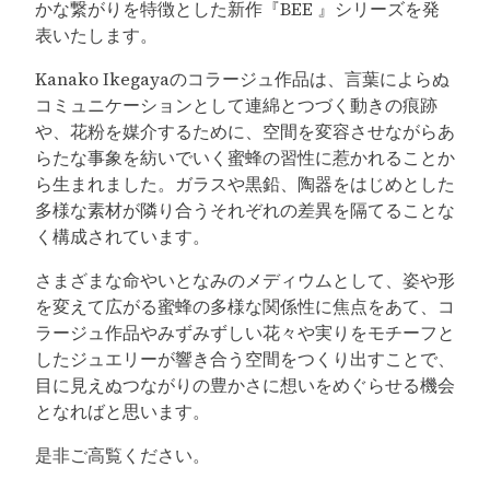
かな繋がりを特徴とした新作『BEE 』シリーズを発
表いたします。
Kanako Ikegayaのコラージュ作品は、言葉によらぬ
コミュニケーションとして連綿とつづく動きの痕跡
や、花粉を媒介するために、空間を変容させながらあ
らたな事象を紡いでいく蜜蜂の習性に惹かれることか
ら生まれました。ガラスや黒鉛、陶器をはじめとした
多様な素材が隣り合うそれぞれの差異を隔てることな
く構成されています。
さまざまな命やいとなみのメディウムとして、姿や形
を変えて広がる蜜蜂の多様な関係性に焦点をあて、コ
ラージュ作品やみずみずしい花々や実りをモチーフと
したジュエリーが響き合う空間をつくり出すことで、
目に見えぬつながりの豊かさに想いをめぐらせる機会
となればと思います。
是非ご高覧ください。