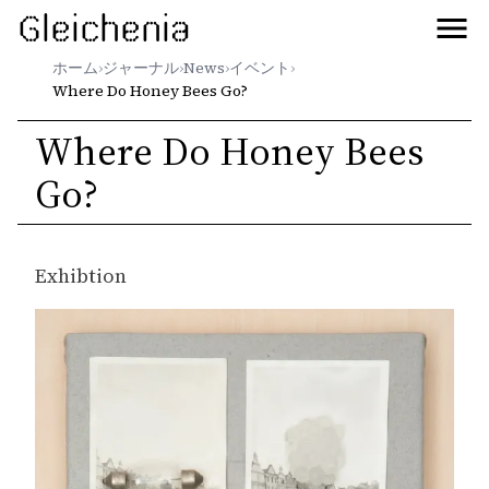
Gleichenia
ホーム
›
ジャーナル
›
News
›
イベント
›
Where Do Honey Bees Go?
Where Do Honey Bees
Go?
Exhibtion