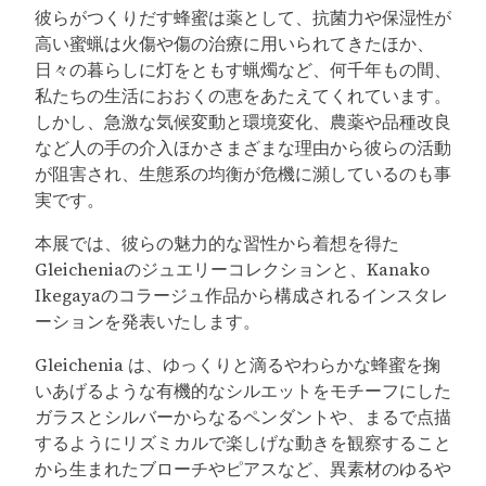
彼らがつくりだす蜂蜜は薬として、抗菌力や保湿性が
高い蜜蝋は火傷や傷の治療に用いられてきたほか、
日々の暮らしに灯をともす蝋燭など、何千年もの間、
私たちの生活におおくの恵をあたえてくれています。
しかし、急激な気候変動と環境変化、農薬や品種改良
など人の手の介入ほかさまざまな理由から彼らの活動
が阻害され、生態系の均衡が危機に瀕しているのも事
実です。
本展では、彼らの魅力的な習性から着想を得た
Gleicheniaのジュエリーコレクションと、Kanako
Ikegayaのコラージュ作品から構成されるインスタレ
ーションを発表いたします。
Gleichenia は、ゆっくりと滴るやわらかな蜂蜜を掬
いあげるような有機的なシルエットをモチーフにした
ガラスとシルバーからなるペンダントや、まるで点描
するようにリズミカルで楽しげな動きを観察すること
から生まれたブローチやピアスなど、異素材のゆるや